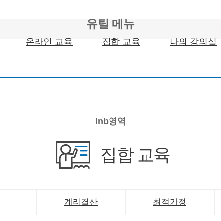
유틸 메뉴
온라인 교육
집합 교육
나의 강의실
lnb영역
집합 교육
통
계리결산
최적가정